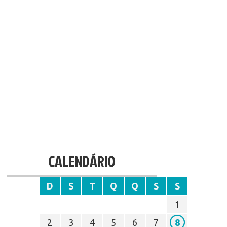
CALENDÁRIO
D
S
T
Q
Q
S
S
1
2
3
4
5
6
7
8