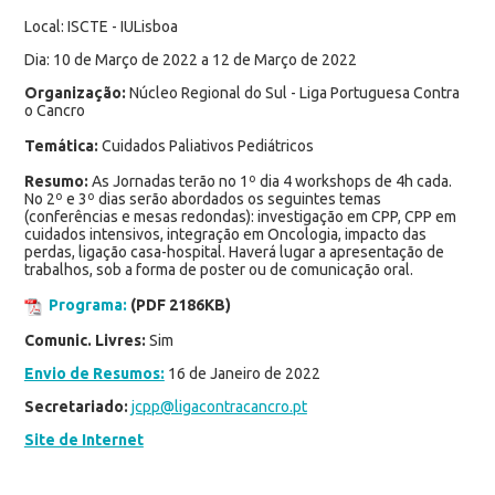
Local: ISCTE - IULisboa
Dia: 10 de Março de 2022 a 12 de Março de 2022
Organização:
Núcleo Regional do Sul - Liga Portuguesa Contra
o Cancro
Temática:
Cuidados Paliativos Pediátricos
Resumo:
As Jornadas terão no 1º dia 4 workshops de 4h cada.
No 2º e 3º dias serão abordados os seguintes temas
(conferências e mesas redondas): investigação em CPP, CPP em
cuidados intensivos, integração em Oncologia, impacto das
perdas, ligação casa-hospital. Haverá lugar a apresentação de
trabalhos, sob a forma de poster ou de comunicação oral.
Programa:
(PDF 2186KB)
Comunic. Livres:
Sim
Envio de Resumos:
16 de Janeiro de 2022
Secretariado:
jcpp@ligacontracancro.pt
Site de Internet