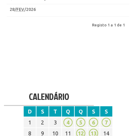
28
/
FEV
/2026
Registo 1 a 1 de 1
CALENDÁRIO
D
S
T
Q
Q
S
S
1
2
3
4
5
6
7
8
9
10
11
12
13
14