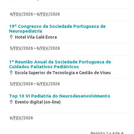
4
/
FEV
/2026
6
/
FEV
/2026
19º Congresso da Sociedade Portuguesa de
Neuropediatria
Hotel Vila Galé Évora
5
/
FEV
/2026
6
/
FEV
/2026
1ª Reunião Anual da Sociedade Portuguesa de
Cuidados Paliativos Pediátricos
Escola Superior de Tecnologia e Gestão de Viseu
5
/
FEV
/2026
6
/
FEV
/2026
Top 10 VI Pediatria do Neurodesenvolvimento
Evento digital (on-line)
6
/
FEV
/2026
Registo 1 a 4 de 4