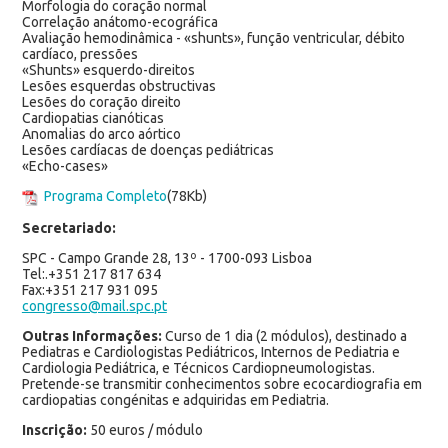
Morfologia do coração normal
Correlação anátomo-ecográfica
Avaliação hemodinâmica - «shunts», função ventricular, débito
cardíaco, pressões
«Shunts» esquerdo-direitos
Lesões esquerdas obstructivas
Lesões do coração direito
Cardiopatias cianóticas
Anomalias do arco aórtico
Lesões cardíacas de doenças pediátricas
«Echo-cases»
Programa Completo
(78Kb)
Secretariado:
SPC - Campo Grande 28, 13º - 1700-093 Lisboa
Tel:.+351 217 817 634
Fax:+351 217 931 095
congresso@mail.spc.pt
Outras Informações:
Curso de 1 dia (2 módulos), destinado a
Pediatras e Cardiologistas Pediátricos, Internos de Pediatria e
Cardiologia Pediátrica, e Técnicos Cardiopneumologistas.
Pretende-se transmitir conhecimentos sobre ecocardiografia em
cardiopatias congénitas e adquiridas em Pediatria.
Inscrição:
50 euros / módulo