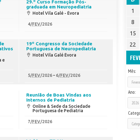
f
29.º Curso Formação Pós-
graduada em Neuropediatria
1
Hotel Vila Galé - Évora
8
4
/
FEV
/2026
15
de
19º Congresso da Sociedade
22
ativos
Portuguesa de Neuropediatria
Hotel Vila Galé Évora
FEV
a e
Mês:
5
/
FEV
/2026
6
/
FEV
/2026
Ano:
Reunião de Boas Vindas aos
Internos de Pediatria
Online & Sede da Sociedade
Portuguesa de Pediatria
Catego
7
/
FEV
/2026