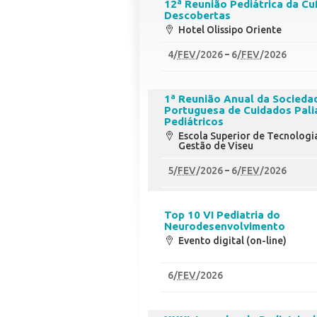
12ª Reunião Pediátrica da Cu
Descobertas
Hotel Olissipo Oriente
4
/
FEV
/2026
6
/
FEV
/2026
1ª Reunião Anual da Socieda
Portuguesa de Cuidados Pali
Pediátricos
Escola Superior de Tecnologi
Gestão de Viseu
5
/
FEV
/2026
6
/
FEV
/2026
Top 10 VI Pediatria do
Neurodesenvolvimento
Evento digital (on-line)
6
/
FEV
/2026