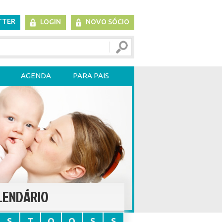
TTER
LOGIN
NOVO SÓCIO
AGENDA
PARA PAIS
LENDÁRIO
S
T
Q
Q
S
S