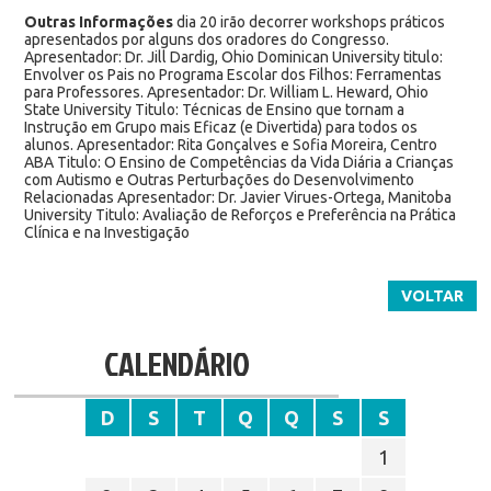
Outras Informações
dia 20 irão decorrer workshops práticos
apresentados por alguns dos oradores do Congresso.
Apresentador: Dr. Jill Dardig, Ohio Dominican University titulo:
Envolver os Pais no Programa Escolar dos Filhos: Ferramentas
para Professores. Apresentador: Dr. William L. Heward, Ohio
State University Titulo: Técnicas de Ensino que tornam a
Instrução em Grupo mais Eficaz (e Divertida) para todos os
alunos. Apresentador: Rita Gonçalves e Sofia Moreira, Centro
ABA Titulo: O Ensino de Competências da Vida Diária a Crianças
com Autismo e Outras Perturbações do Desenvolvimento
Relacionadas Apresentador: Dr. Javier Virues-Ortega, Manitoba
University Titulo: Avaliação de Reforços e Preferência na Prática
Clínica e na Investigação
VOLTAR
CALENDÁRIO
D
S
T
Q
Q
S
S
1