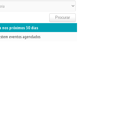
 nos próximos 30 dias
istem eventos agendados