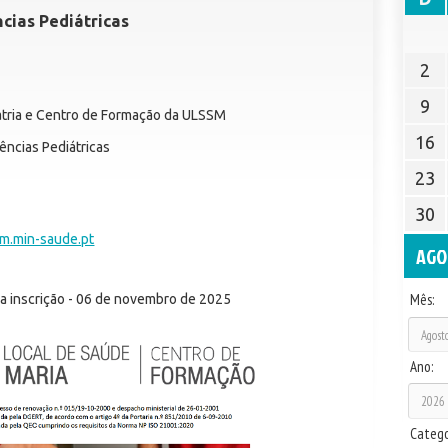
cias Pediátricas
2
9
tria e Centro de Formação da ULSSM
16
ências Pediátricas
23
30
m.min-saude.pt
AGO
Mês:
ra inscrição - 06 de novembro de 2025
Ano:
Catego