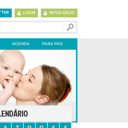
TTER
LOGIN
NOVO SÓCIO
AGENDA
PARA PAIS
LENDÁRIO
S
T
Q
Q
S
S