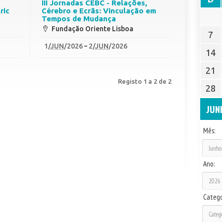
III Jornadas CEBC - Relações,
ric
Cérebro e Ecrãs: Vinculação em
Tempos de Mudança
Fundação Oriente Lisboa
7
1
/
JUN
/2026
2
/
JUN
/2026
14
21
Registo 1 a 2 de 2
28
JUN
Mês:
Ano:
Catego