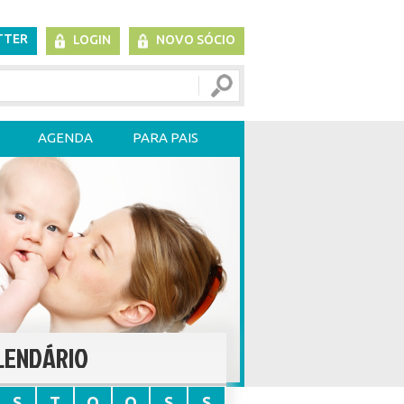
TTER
LOGIN
NOVO SÓCIO
AGENDA
PARA PAIS
LENDÁRIO
S
T
Q
Q
S
S