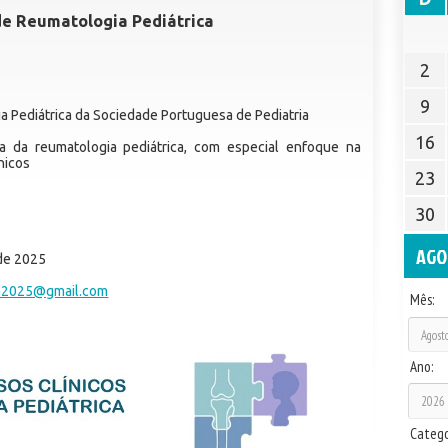
 de Reumatologia Pediátrica
2
9
 Pediátrica da Sociedade Portuguesa de Pediatria
16
 da reumatologia pediátrica, com especial enfoque na
nicos
23
30
AGO
de 2025
ca2025@gmail.com
Mês:
Ano:
Catego