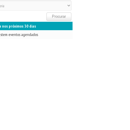
 nos próximos 30 dias
istem eventos agendados