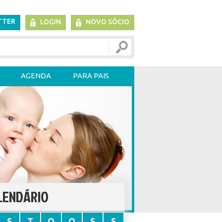
TTER
LOGIN
NOVO SÓCIO
AGENDA
PARA PAIS
LENDÁRIO
S
T
Q
Q
S
S