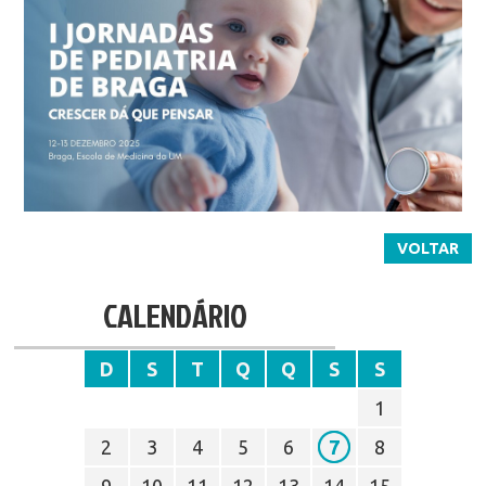
VOLTAR
CALENDÁRIO
D
S
T
Q
Q
S
S
1
2
3
4
5
6
7
8
9
10
11
12
13
14
15