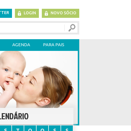
TTER
LOGIN
NOVO SÓCIO
AGENDA
PARA PAIS
LENDÁRIO
S
T
Q
Q
S
S