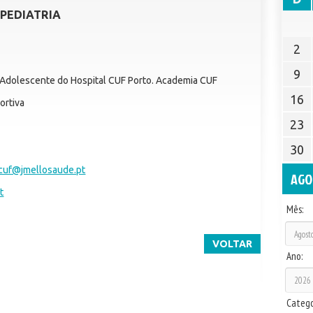
PEDIATRIA
2
9
 Adolescente do Hospital CUF Porto. Academia CUF
16
ortiva
23
30
acuf@jmellosaude.pt
AGO
t
Mês:
VOLTAR
Ano:
Catego