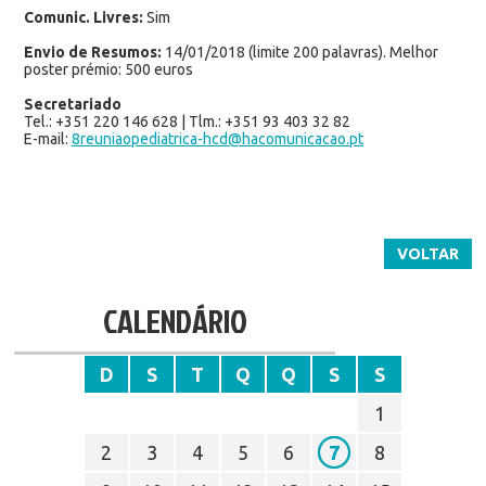
Comunic. Livres:
Sim
Envio de Resumos:
14/01/2018 (limite 200 palavras). Melhor
poster prémio: 500 euros
Secretariado
Tel.: +351 220 146 628 | Tlm.: +351 93 403 32 82
E-mail:
8reuniaopediatrica-hcd@hacomunicacao.pt
VOLTAR
CALENDÁRIO
D
S
T
Q
Q
S
S
1
2
3
4
5
6
7
8