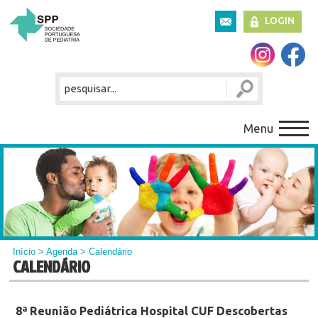
LOGIN
Menu
Início
>
Agenda
> Calendário
CALENDÁRIO
8ª Reunião Pediátrica Hospital CUF Descobertas