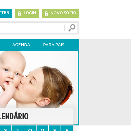
TTER
LOGIN
NOVO SÓCIO
AGENDA
PARA PAIS
LENDÁRIO
S
T
Q
Q
S
S