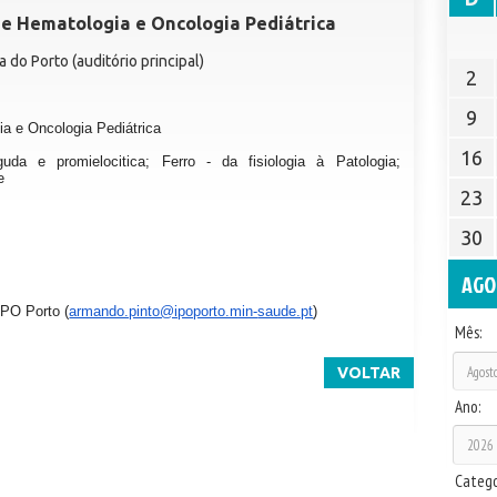
e Hematologia e Oncologia Pediátrica
 do Porto (auditório principal)
2
9
a e Oncologia Pediátrica
16
uda e promielocitica; Ferro - da fisiologia à Patologia;
e
23
30
AGO
IPO Porto (
armando.pinto@ipoporto.min-
saude.pt
)
Mês:
VOLTAR
Ano:
Catego