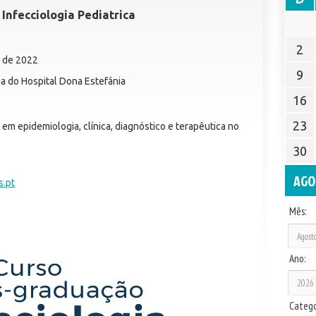
Infecciologia Pediatrica
2
o de 2022
9
ia do Hospital Dona Estefânia
16
23
m epidemiologia, clínica, diagnóstico e terapêutica no
30
AGO
.pt
Mês:
Ano:
Catego