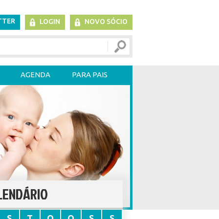
TTER
LOGIN
NOVO SÓCIO
AGENDA
PARA PAIS
LENDÁRIO
S
T
Q
Q
S
S