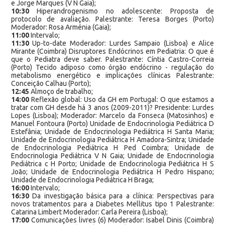
e Jorge Marques (V N Gaia);
10:30
Hiperandrogenismo no adolescente: Proposta de
protocolo de avaliação. Palestrante: Teresa Borges (Porto)
Moderador: Rosa Arménia (Gaia);
11:00
Intervalo;
11:30
Up-to-date Moderador: Lurdes Sampaio (Lisboa) e Alice
Mirante (Coimbra) Disruptores Endócrinos em Pediatria: O que é
que o Pediatra deve saber. Palestrante: Cíntia Castro-Correia
(Porto) Tecido adiposo como órgão endócrino - regulação do
metabolismo energético e implicações clínicas Palestrante:
Conceição Calhau (Porto);
12:45
Almoço de trabalho;
14:00
Reflexão global: Uso da GH em Portugal: O que estamos a
tratar com GH desde há 3 anos (2009-2011)? Presidente: Lurdes
Lopes (Lisboa); Moderador: Marcelo da Fonseca (Matosinhos) e
Manuel Fontoura (Porto) Unidade de Endocrinologia Pediátrica D
Estefânia; Unidade de Endocrinologia Pediátrica H Santa Maria;
Unidade de Endocrinologia Pediátrica H Amadora-Sintra; Unidade
de Endocrinologia Pediátrica H Ped Coimbra; Unidade de
Endocrinologia Pediátrica V N Gaia; Unidade de Endocrinologia
Pediátrica c H Porto; Unidade de Endocrinologia Pediátrica H S
João; Unidade de Endocrinologia Pediátrica H Pedro Hispano;
Unidade de Endocrinologia Pediátrica H Braga;
16:00
Intervalo;
16:30
Da investigação básica para a clínica: Perspectivas para
novos tratamentos para a Diabetes Mellitus tipo 1 Palestrante:
Catarina Limbert Moderador: Carla Pereira (Lisboa);
17:00
Comunicações livres (6) Moderador: Isabel Dinis (Coimbra)