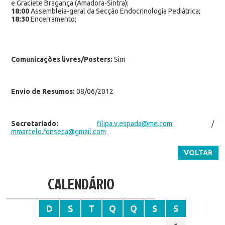
e Graciete Bragança (Amadora-Sintra);
18:00
Assembleia-geral da Secção Endocrinologia Pediátrica;
18:30
Encerramento;
Comunicações livres/Posters:
Sim
Envio de Resumos:
08/06/2012
Secretariado:
filipa.v.espada@me.com
/
mmarcelo.fonseca@gmail.com
VOLTAR
CALENDÁRIO
D
S
T
Q
Q
S
S