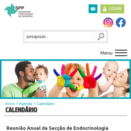
LOGIN
Menu
Início
>
Agenda
> Calendário
CALENDÁRIO
Reunião Anual da Secção de Endocrinologia