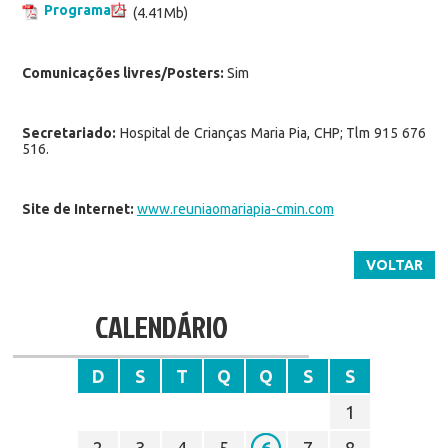
Programa
(4.41Mb)
Comunicações livres/Posters:
Sim
Secretariado:
Hospital de Crianças Maria Pia, CHP; Tlm 915 676
516.
Site de Internet:
www.reuniaomariapia-cmin.com
VOLTAR
CALENDÁRIO
D
S
T
Q
Q
S
S
1
2
3
4
5
6
7
8