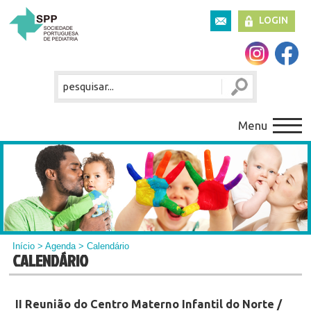
LOGIN
Menu
Início
>
Agenda
> Calendário
CALENDÁRIO
II Reunião do Centro Materno Infantil do Norte /