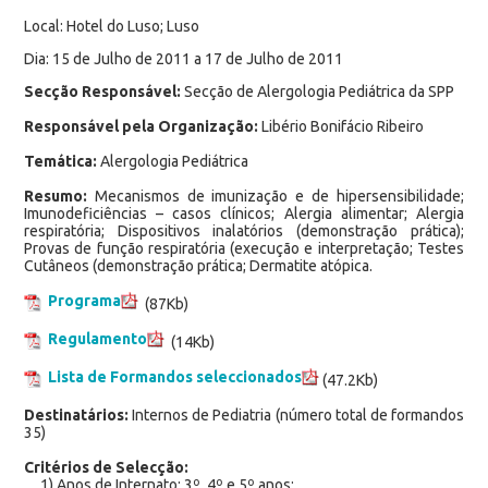
Local: Hotel do Luso; Luso
Dia: 15 de Julho de 2011 a 17 de Julho de 2011
Secção Responsável:
Secção de Alergologia Pediátrica da SPP
Responsável pela Organização:
Libério Bonifácio Ribeiro
Temática:
Alergologia Pediátrica
Resumo:
Mecanismos de imunização e de hipersensibilidade;
Imunodeficiências – casos clínicos; Alergia alimentar; Alergia
respiratória; Dispositivos inalatórios (demonstração prática);
Provas de função respiratória (execução e interpretação; Testes
Cutâneos (demonstração prática; Dermatite atópica.
Programa
(87Kb)
Regulamento
(14Kb)
Lista de Formandos seleccionados
(47.2Kb)
Destinatários:
Internos de Pediatria (número total de formandos
35)
Critérios de Selecção:
1) Anos de Internato: 3º, 4º e 5º anos;