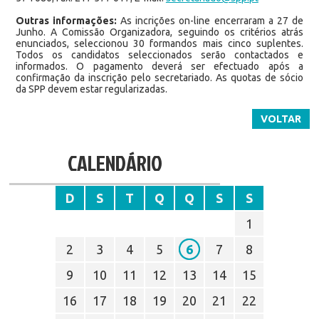
Outras informações:
As incrições on-line encerraram a 27 de
Junho. A Comissão Organizadora, seguindo os critérios atrás
enunciados, seleccionou 30 formandos mais cinco suplentes.
Todos os candidatos seleccionados serão contactados e
informados. O pagamento deverá ser efectuado após a
confirmação da inscrição pelo secretariado. As quotas de sócio
da SPP devem estar regularizadas.
VOLTAR
CALENDÁRIO
D
S
T
Q
Q
S
S
1
2
3
4
5
6
7
8
9
10
11
12
13
14
15
16
17
18
19
20
21
22