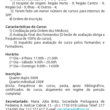
2) Hospital de origem: Região Norte - 9; Região Centro - 9;
Região Sul - 9; Ilhas - 4; Outros - 4;
3) Terem feito um menor número de cursos para internos da
SPP;
4) Ordem de inscrição.
Características do Curso:
1) Creditação pela Ordem dos Médicos;
2) Avaliação final dos formandos (O teste de avaliação obriga a
frequência de 100% do curso);
3) Inquérito para avaliação do curso pelos formandos e
formadores.
Horário:
1º Dia – 6ªfeira: 17.00h – 21.00h
2º Dia – Sábado: 9.00h – 20.00h
3º Dia – Domingo: 9.00h – 14.00h
Inscrição:
Quarto duplo 300€
Quarto individual 200€
(Inclui frequência do curso, pasta, apoio bibliográfico,
certificados do curso, alojamento em regime de pensão
completa)
Secretariado:
Maria Júlia Brito; Sociedade Portuguesa de
Pediatria; R. Amílcar Cabral, 15 - r/c I, 1750-018 Lisboa; Telef: 217
574 680; Fax: 217 577 617; E-mail:
secretariado@spp.pt