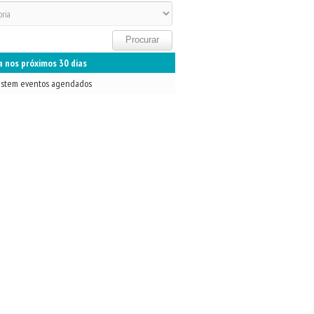
 nos próximos 30 dias
istem eventos agendados