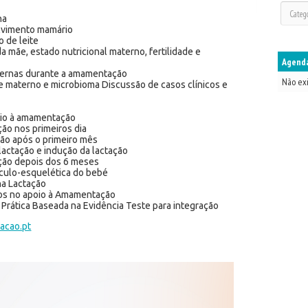
na
lvimento mamário
o de leite
a mãe, estado nutricional materno, fertilidade e
Agenda
aternas durante a amamentação
Não ex
e materno e microbioma Discussão de casos clínicos e
oio à amamentação
ão nos primeiros dia
ão após o primeiro mês
actação e indução da lactação
ção depois dos 6 meses
sculo-esquelética do bebé
na Lactação
ticos no apoio à Amamentação
e Prática Baseada na Evidência Teste para integração
acao.pt