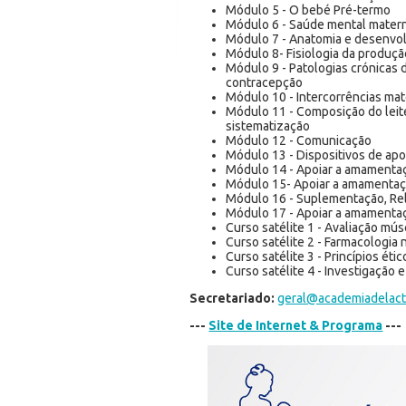
Módulo 5 - O bebé Pré-termo
Módulo 6 - Saúde mental mater
Módulo 7 - Anatomia e desenvo
Módulo 8- Fisiologia da produçã
Módulo 9 - Patologias crónicas d
contracepção
Módulo 10 - Intercorrências m
Módulo 11 - Composição do leit
sistematização
Módulo 12 - Comunicação
Módulo 13 - Dispositivos de ap
Módulo 14 - Apoiar a amamentaç
Módulo 15- Apoiar a amamentaç
Módulo 16 - Suplementação, Rel
Módulo 17 - Apoiar a amamenta
Curso satélite 1 - Avaliação mú
Curso satélite 2 - Farmacologia 
Curso satélite 3 - Princípios é
Curso satélite 4 - Investigação 
Secretariado:
geral@academiadelact
---
Site de Internet & Programa
---