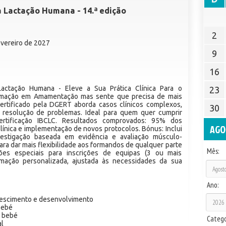
a Lactação Humana - 14.ª edição
2
evereiro de 2027
9
16
actação Humana - Eleve a Sua Prática Clínica Para o
23
ormação em Amamentação mas sente que precisa de mais
ertificado pela DGERT aborda casos clínicos complexos,
30
 resolução de problemas. Ideal para quem quer cumprir
ertificação IBCLC. Resultados comprovados: 95% dos
AGO
ínica e implementação de novos protocolos. Bónus: Inclui
vestigação baseada em evidência e avaliação músculo-
ara dar mais flexibilidade aos formandos de qualquer parte
Mês:
ões especiais para inscrições de equipas (3 ou mais
ormação personalizada, ajustada às necessidades da sua
Ano:
crescimento e desenvolvimento
bebé
o bebé
Catego
al