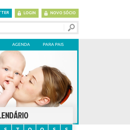
TTER
LOGIN
NOVO SÓCIO
AGENDA
PARA PAIS
LENDÁRIO
S
T
Q
Q
S
S