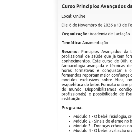
Curso Princípios Avançados d
Local: Online
Dia: 6 de Novembro de 2026 a 13 de F
Organização:
Academia de Lactação
Temática:
Amamentação
Resumo:
Princípios Avançados da L
profissional de saúde que já tem f
conhecimentos. Este curso de 80h, c
farmacologia avançada e técnicas de
horas formativas e conquistar a c
formandos reportam maior confiança cl
módulos exclusivos sobre ética, in
esquelética do bebé. Formato online p
do mundo. Disponibilizamos condiç
profissionais) e possibilidade de f
instituição.
Programa:
Módulo 1 - O bebé: fisiologia, 
Módulo 2 - Sinais de alarme no 
Módulo 3 - Doenças crónicas n
Módulo 4 - O bebé: avaliação or