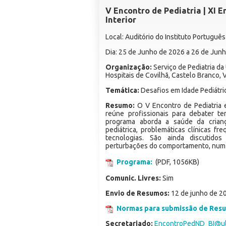
V Encontro de Pediatria | XI
Interior
Local: Auditório do Instituto Portuguê
Dia: 25 de Junho de 2026 a 26 de Jun
Organização:
Serviço de Pediatria da
Hospitais de Covilhã, Castelo Branco, 
Temática:
Desafios em Idade Pediátri
Resumo:
O V Encontro de Pediatria e
reúne profissionais para debater t
programa aborda a saúde da crianç
pediátrica, problemáticas clínicas fr
tecnologias. São ainda discutido
perturbações do comportamento, num am
Programa:
(PDF, 1056KB)
Comunic. Livres:
Sim
Envio de Resumos:
12 de junho de 2
Normas para submissão de Res
Secretariado:
EncontroPedND_BI@ul