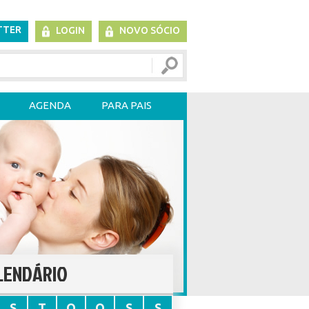
TTER
LOGIN
NOVO SÓCIO
AGENDA
PARA PAIS
LENDÁRIO
S
T
Q
Q
S
S