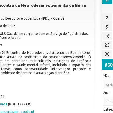
 Encontro de Neurodesenvolvimento da Beira
2
s do Desporto e Juventude (IPDJ) - Guarda
ho de 2026
9
 ULS Guarda em conjunto com os Serviço de Pediatria dos
16
Viseu e Aveiro
23
ca
 XI Encontro de Neurodesenvolvimento da Beira Interior
30
emas atuais da pediatria e do neurodesenvolvimento. O
a em contextos multiculturais, situações de urgência
AGO
equentes e saúde mental infantil, incluindo o impacto das
s temas como prematuridade, intervenção precoce e
biente de partilha e atualização científica.
Mês:
Ano:
026
umos
(PDF, 1222KB)
Catego
sguarda.min-saude.pt