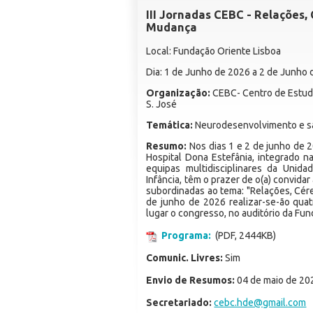
III Jornadas CEBC - Relações,
Mudança
Local: Fundação Oriente Lisboa
Dia: 1 de Junho de 2026 a 2 de Junho
Organização:
CEBC- Centro de Estudo
S. José
Temática:
Neurodesenvolvimento e sa
Resumo:
Nos dias 1 e 2 de junho de 
Hospital Dona Estefânia, integrado n
equipas multidisciplinares da Unid
Infância, têm o prazer de o(a) convidar
subordinadas ao tema: "Relações, Cér
de junho de 2026 realizar-se-ão qua
lugar o congresso, no auditório da Fu
Programa:
(PDF, 2444KB)
Comunic. Livres:
Sim
Envio de Resumos:
04 de maio de 20
Secretariado:
cebc.hde@gmail.com