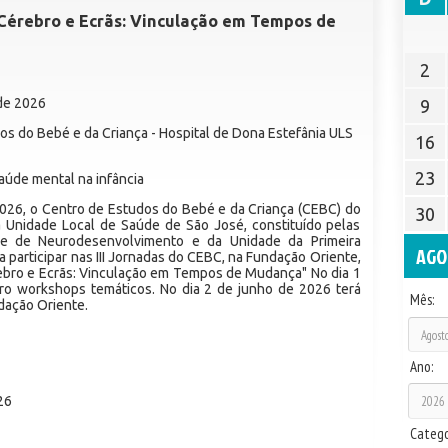
 Cérebro e Ecrãs: Vinculação em Tempos de
2
 de 2026
9
s do Bebé e da Criança - Hospital de Dona Estefânia ULS
16
23
úde mental na infância
2026, o Centro de Estudos do Bebé e da Criança (CEBC) do
30
a Unidade Local de Saúde de São José, constituído pelas
ade de Neurodesenvolvimento e da Unidade da Primeira
AGO
 a participar nas III Jornadas do CEBC, na Fundação Oriente,
ebro e Ecrãs: Vinculação em Tempos de Mudança" No dia 1
tro workshops temáticos. No dia 2 de junho de 2026 terá
Mês:
ndação Oriente.
Ano:
26
Catego