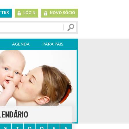
TTER
LOGIN
NOVO SÓCIO
AGENDA
PARA PAIS
LENDÁRIO
S
T
Q
Q
S
S