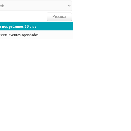
 nos próximos 30 dias
istem eventos agendados