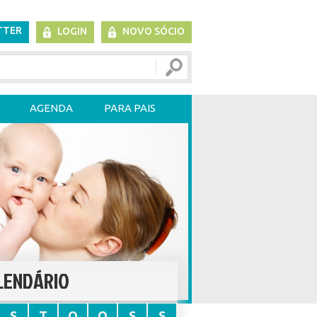
TTER
LOGIN
NOVO SÓCIO
AGENDA
PARA PAIS
LENDÁRIO
S
T
Q
Q
S
S