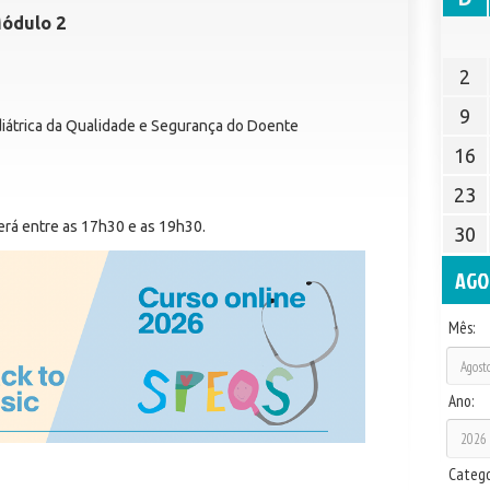
Módulo 2
2
9
iátrica da Qualidade e Segurança do Doente
16
23
erá entre as 17h30 e as 19h30.
30
AGO
Mês:
Ano:
Catego