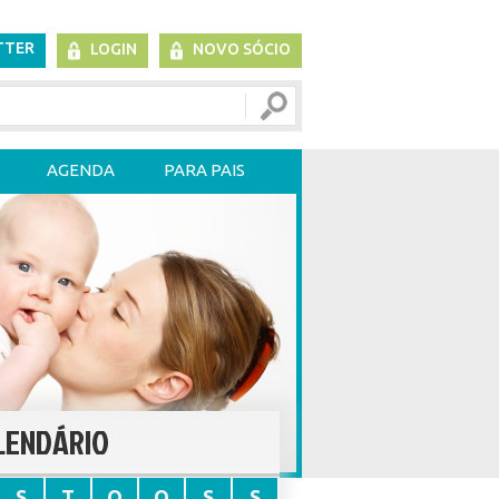
TTER
LOGIN
NOVO SÓCIO
AGENDA
PARA PAIS
LENDÁRIO
S
T
Q
Q
S
S