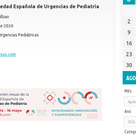
edad Española de Urgencias de Pediatría
ilbao
2
de 2026
9
rgencias Pediátricas
16
23
sos.com
30
AGO
Mês:
Ano:
Catego