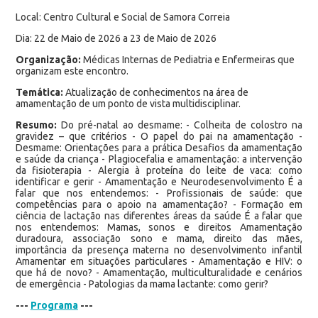
Local: Centro Cultural e Social de Samora Correia
Dia: 22 de Maio de 2026 a 23 de Maio de 2026
Organização:
Médicas Internas de Pediatria e Enfermeiras que
organizam este encontro.
Temática:
Atualização de conhecimentos na área de
amamentação de um ponto de vista multidisciplinar.
Resumo:
Do pré-natal ao desmame: - Colheita de colostro na
gravidez – que critérios - O papel do pai na amamentação -
Desmame: Orientações para a prática Desafios da amamentação
e saúde da criança - Plagiocefalia e amamentação: a intervenção
da fisioterapia - Alergia à proteína do leite de vaca: como
identificar e gerir - Amamentação e Neurodesenvolvimento É a
falar que nos entendemos: - Profissionais de saúde: que
competências para o apoio na amamentação? - Formação em
ciência de lactação nas diferentes áreas da saúde É a falar que
nos entendemos: Mamas, sonos e direitos Amamentação
duradoura, associação sono e mama, direito das mães,
importância da presença materna no desenvolvimento infantil
Amamentar em situações particulares - Amamentação e HIV: o
que há de novo? - Amamentação, multiculturalidade e cenários
de emergência - Patologias da mama lactante: como gerir?
---
Programa
---