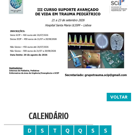
VOLTAR
CALENDÁRIO
D
S
T
Q
Q
S
S