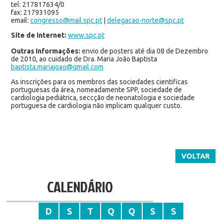
tel: 217817634/0
fax: 217931095
email:
congresso@mail.spc.pt
|
delegacao-norte@spc.pt
Site de Internet:
www.spc.pt
Outras Informações:
envio de posters até dia 08 de Dezembro
de 2010, ao cuidado de Dra. Maria João Baptista
baptista.mariajoao@gmail.com
As inscrições para os membros das sociedades cientificas
portuguesas da área, nomeadamente SPP, sociedade de
cardiologia pediátrica, seccção de neonatologia e sociedade
portuguesa de cardiologia não implicam qualquer custo.
VOLTAR
CALENDÁRIO
D
S
T
Q
Q
S
S