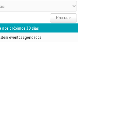
 nos próximos 30 dias
istem eventos agendados