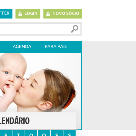
TTER
LOGIN
NOVO SÓCIO
AGENDA
PARA PAIS
LENDÁRIO
S
T
Q
Q
S
S