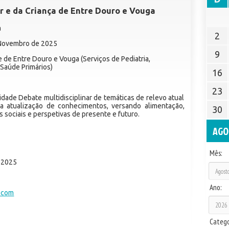
r e da Criança de Entre Douro e Vouga
a
2
 Novembro de 2025
9
 de Entre Douro e Vouga (Serviços de Pediatria,
 Saúde Primários)
16
23
idade Debate multidisciplinar de temáticas de relevo atual
na atualização de conhecimentos, versando alimentação,
30
 sociais e perspetivas de presente e futuro.
AGO
Mês:
 2025
Ano:
.com
Catego