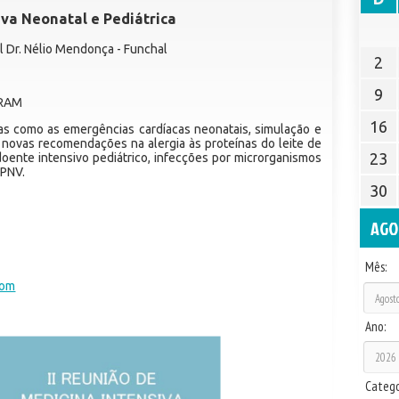
iva Neonatal e Pediátrica
al Dr. Nélio Mendonça - Funchal
2
9
ERAM
16
s como as emergências cardíacas neonatais, simulação e
 novas recomendações na alergia às proteínas do leite de
23
doente intensivo pediátrico, infecções por microrganismos
-PNV.
30
AGO
Mês:
com
Ano:
Catego