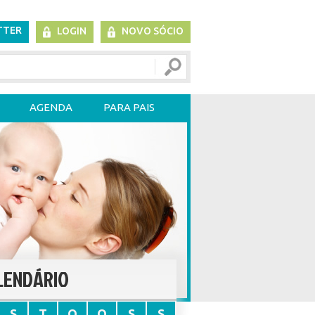
TTER
LOGIN
NOVO SÓCIO
AGENDA
PARA PAIS
LENDÁRIO
S
T
Q
Q
S
S