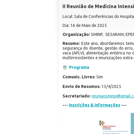
II Reunião de Medicina Intens
Local: Sala de Conferências do Hospit
Dia: 16 de Maio de 2025
Organização:
SMINP, SESARAM, EP
Resumo:
Este ano, abordaremos tema
segurança do doente, gestão do erro,
vaca (APLV), alimentação entérica no 
multirresistentes e imunizações extra
Programa
Comunic. Livres:
Sim
Envio de Resumos:
13/4/2025
Secretariado:
reuniaosminp@gmail.
---
Inscrições & Informações
---