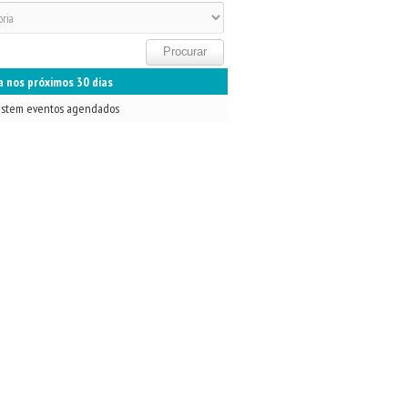
 nos próximos 30 dias
istem eventos agendados