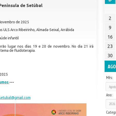
Península de Setúbal
2
 Novembro de 2025
9
as ULS Arco Ribeirinho, Almada-Seixal, Arrábida
16
úde infantil
23
erão lugar nos dias 19 e 20 de novembro. No dia 21 irá
tema de fluidoterapia.
30
AGO
 2025
Mês:
sumos
---
Ano:
setubal@gmail.com
Catego