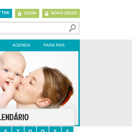
TTER
LOGIN
NOVO SÓCIO
AGENDA
PARA PAIS
LENDÁRIO
S
T
Q
Q
S
S