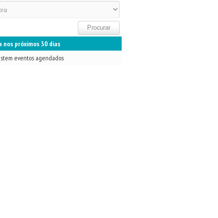
 nos próximos 30 dias
istem eventos agendados