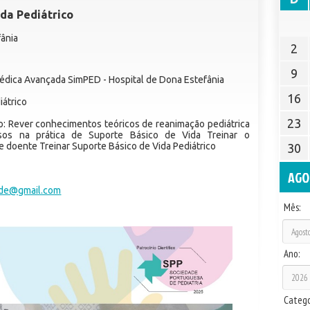
da Pediátrico
fânia
2
9
dica Avançada SimPED - Hospital de Dona Estefânia
16
iátrico
23
o: Rever conhecimentos teóricos de reanimação pediátrica
sos na prática de Suporte Básico de Vida Treinar o
 doente Treinar Suporte Básico de Vida Pediátrico
30
AGO
de@gmail.com
Mês:
Ano:
Catego