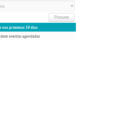
 nos próximos 30 dias
istem eventos agendados