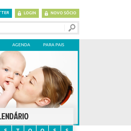
TTER
LOGIN
NOVO SÓCIO
AGENDA
PARA PAIS
LENDÁRIO
S
T
Q
Q
S
S