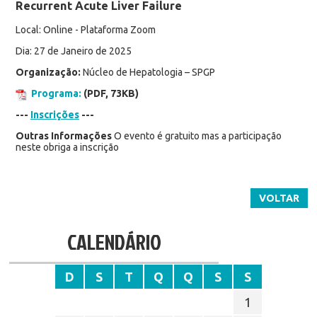
Recurrent Acute Liver Failure
Local: Online - Plataforma Zoom
Dia: 27 de Janeiro de 2025
Organização:
Núcleo de Hepatologia – SPGP
Programa:
(PDF, 73KB)
---
Inscrições
---
Outras Informações
O evento é gratuito mas a participação
neste obriga a inscrição
VOLTAR
CALENDÁRIO
D
S
T
Q
Q
S
S
1