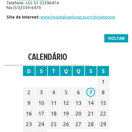
Telefone: +55-51-33396474
Fax (51)3339-6474
Site de Internet:
www.hospitalsaolucas.pucrs.br/simposio
VOLTAR
CALENDÁRIO
D
S
T
Q
Q
S
S
1
2
3
4
5
6
7
8
9
10
11
12
13
14
15
16
17
18
19
20
21
22
23
24
25
26
27
28
29