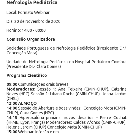
Nefrologia Pediátrica
Local: Formato Webinar
Dia: 20 de Novembro de 2020
Horário: 14:00 - 00:00
Comissão Organizadora
Sociedade Portuguesa de Nefrologia Pediátrica (Presidente Dr.ª
Conceição Mota)
Unidade de Nefrologia Pediátrica do Hospital Pediátrico Coimbra
(Presidente Dr.ª Clara Gomes)
Programa Científico
09:00
Comunicações orais breves
Moderadores:
Sessão 1: Ana Teixeira (CMIN-CHUP), Catarina
Neves (HPC) Sessão 2: Liliana Rocha (CMIN-CHUP), Joana Jardim
(CHSJ)
12:00 ALMOÇO
14:00
Sessão de Abertura e boas vindas: Conceição Mota (CMIN-
CHUP), Clara Gomes (HPC)
14:15
Hiperoxalúria primária: novos desafios – Pierre Cochat
(HFME, Lyon, França) Moderadores: Caldas Afonso (CMIN-CHUP),
Helena Jardim (CHUP) Conceição Mota (CMIN-CHUP)
15:00
Webinar: Infeção e rim