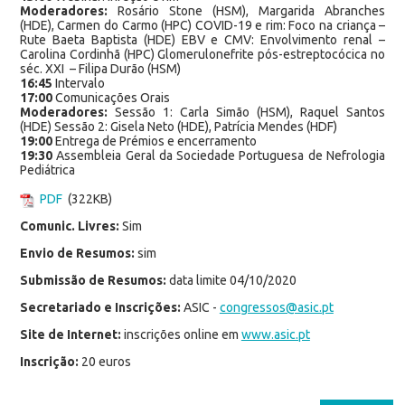
Moderadores:
Rosário Stone (HSM), Margarida Abranches
(HDE), Carmen do Carmo (HPC) COVID-19 e rim: Foco na criança –
Rute Baeta Baptista (HDE) EBV e CMV: Envolvimento renal –
Carolina Cordinhã (HPC) Glomerulonefrite pós-estreptocócica no
séc. XXI – Filipa Durão (HSM)
16:45
Intervalo
17:00
Comunicações Orais
Moderadores:
Sessão 1: Carla Simão (HSM), Raquel Santos
(HDE) Sessão 2: Gisela Neto (HDE), Patrícia Mendes (HDF)
19:00
Entrega de Prémios e encerramento
19:30
Assembleia Geral da Sociedade Portuguesa de Nefrologia
Pediátrica
PDF
(322KB)
Comunic. Livres:
Sim
Envio de Resumos:
sim
Submissão de Resumos:
data limite 04/10/2020
Secretariado e Inscrições:
ASIC -
congressos@asic.pt
Site de Internet:
inscrições online em
www.asic.pt
Inscrição:
20 euros