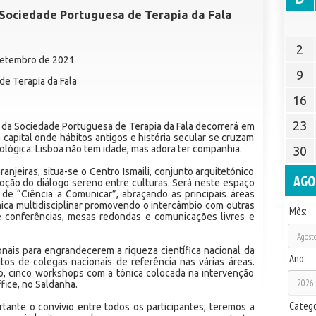
a Sociedade Portuguesa de Terapia da Fala
2
 Setembro de 2021
9
e Terapia da Fala
16
23
 da Sociedade Portuguesa de Terapia da Fala decorrerá em
a capital onde hábitos antigos e história secular se cruzam
ológica: Lisboa não tem idade, mas adora ter companhia.
30
anjeiras, situa-se o Centro Ismaili, conjunto arquitetónico
AGO
oção do diálogo sereno entre culturas. Será neste espaço
de “Ciência a Comunicar”, abraçando as principais áreas
âmica multidisciplinar promovendo o intercâmbio com outras
Mês:
e conferências, mesas redondas e comunicações livres e
nais para engrandecerem a riqueza científica nacional da
Ano:
utos de colegas nacionais de referência nas várias áreas.
o, cinco workshops com a tónica colocada na intervenção
fice, no Saldanha.
Catego
ante o convívio entre todos os participantes, teremos a