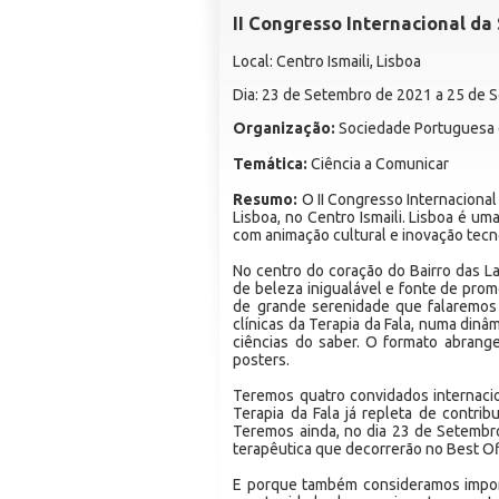
II Congresso Internacional d
Local: Centro Ismaili, Lisboa
Dia: 23 de Setembro de 2021 a 25 de
Organização:
Sociedade Portuguesa d
Temática:
Ciência a Comunicar
Resumo:
O II Congresso Internacional
Lisboa, no Centro Ismaili. Lisboa é um
com animação cultural e inovação tecn
No centro do coração do Bairro das Lar
de beleza inigualável e fonte de prom
de grande serenidade que falaremos 
clínicas da Terapia da Fala, numa din
ciências do saber. O formato abrang
posters.
Teremos quatro convidados internacio
Terapia da Fala já repleta de contrib
Teremos ainda, no dia 23 de Setembr
terapêutica que decorrerão no Best Of
E porque também consideramos import