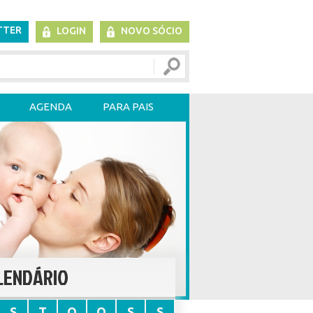
TTER
LOGIN
NOVO SÓCIO
AGENDA
PARA PAIS
LENDÁRIO
S
T
Q
Q
S
S