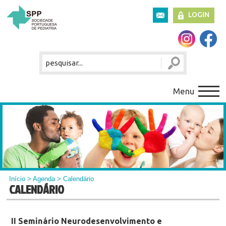
LOGIN
Menu
Início
>
Agenda
> Calendário
CALENDÁRIO
II Seminário Neurodesenvolvimento e