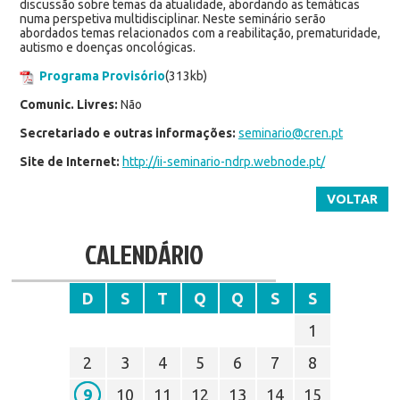
discussão sobre temas da atualidade, abordando as temáticas
numa perspetiva multidisciplinar. Neste seminário serão
abordados temas relacionados com a reabilitação, prematuridade,
autismo e doenças oncológicas.
Programa Provisório
(313kb)
Comunic. Livres:
Não
Secretariado e outras informações:
seminario@cren.pt
Site de Internet:
http://ii-seminario-ndrp.webnode.pt/
VOLTAR
CALENDÁRIO
D
S
T
Q
Q
S
S
1
2
3
4
5
6
7
8
9
10
11
12
13
14
15