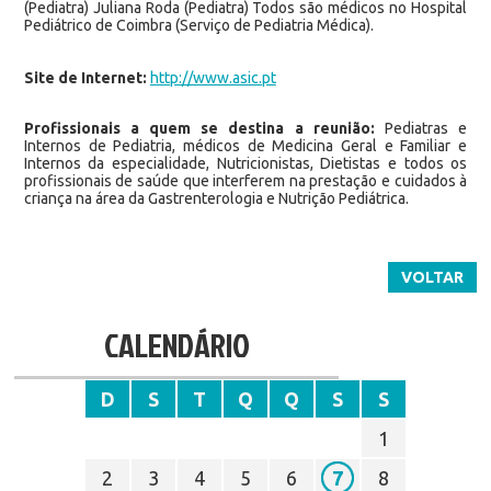
(Pediatra) Juliana Roda (Pediatra) Todos são médicos no Hospital
Pediátrico de Coimbra (Serviço de Pediatria Médica).
Site de Internet:
http://www.asic.pt
Profissionais a quem se destina a reunião:
Pediatras e
Internos de Pediatria, médicos de Medicina Geral e Familiar e
Internos da especialidade, Nutricionistas, Dietistas e todos os
profissionais de saúde que interferem na prestação e cuidados à
criança na área da Gastrenterologia e Nutrição Pediátrica.
VOLTAR
CALENDÁRIO
D
S
T
Q
Q
S
S
1
2
3
4
5
6
7
8