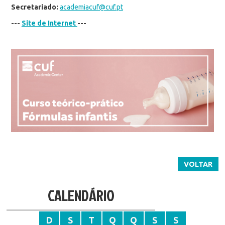
Secretariado:
academiacuf@cuf.pt
---
Site de Internet
---
VOLTAR
CALENDÁRIO
D
S
T
Q
Q
S
S