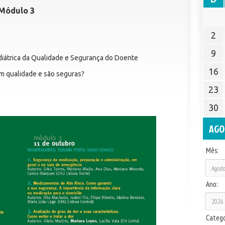
 Módulo 3
2
9
iátrica da Qualidade e Segurança do Doente
16
êm qualidade e são seguras?
23
30
AGO
Mês:
Ano:
Catego