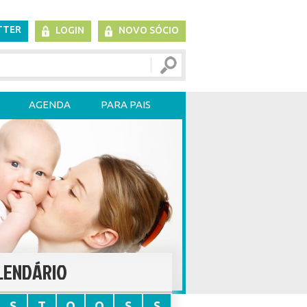
TTER
LOGIN
NOVO SÓCIO
AGENDA
PARA PAIS
LENDÁRIO
S
T
Q
Q
S
S