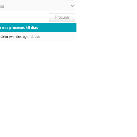
 nos próximos 30 dias
istem eventos agendados