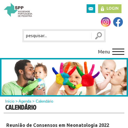
LOGIN
Menu
Início
>
Agenda
> Calendário
CALENDÁRIO
Reunião de Consensos em Neonatologia 2022