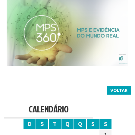
VOLTAR
CALENDÁRIO
D
S
T
Q
Q
S
S
1