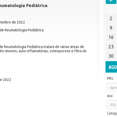
eumatologia Pediátrica
2
ovembro de 2022
9
de Reumatologia Pediátrica
16
23
 Reumatologia Pediátrica tratará de várias áreas de
o-imunes, auto-inflamatórias, osteoporose e fibra do
30
AGO
Mês:
de 2022
Ano:
Catego