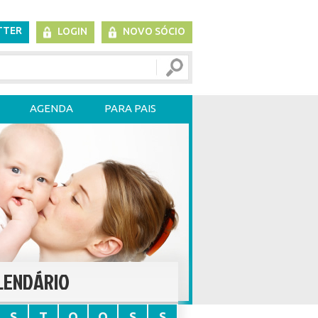
TTER
LOGIN
NOVO SÓCIO
AGENDA
PARA PAIS
LENDÁRIO
S
T
Q
Q
S
S