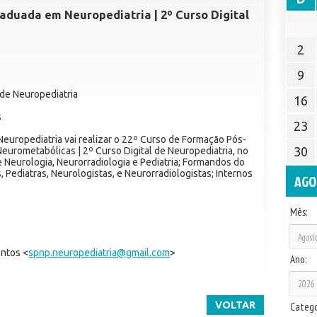
aduada em Neuropediatria | 2º Curso Digital
2
9
de Neuropediatria
16
s
23
europediatria vai realizar o 22º Curso de Formação Pós-
30
urometabólicas | 2º Curso Digital de Neuropediatria, no
e Neurologia, Neurorradiologia e Pediatria; Formandos do
 Pediatras, Neurologistas, e Neurorradiologistas; Internos
AGO
Mês:
entos <
spnp.neuropediatria@gmail.com
>
Ano:
VOLTAR
Catego