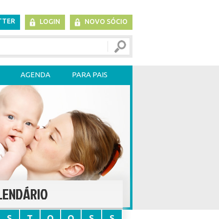
TTER
LOGIN
NOVO SÓCIO
AGENDA
PARA PAIS
LENDÁRIO
S
T
Q
Q
S
S