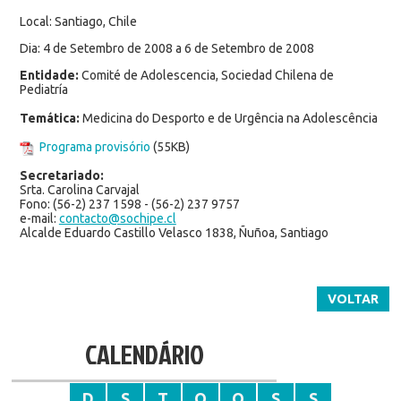
Local: Santiago, Chile
Dia: 4 de Setembro de 2008 a 6 de Setembro de 2008
Entidade:
Comité de Adolescencia, Sociedad Chilena de
Pediatría
Temática:
Medicina do Desporto e de Urgência na Adolescência
Programa provisório
(55KB)
Secretariado:
Srta. Carolina Carvajal
Fono: (56-2) 237 1598 - (56-2) 237 9757
e-mail:
contacto@sochipe.cl
Alcalde Eduardo Castillo Velasco 1838, Ñuñoa, Santiago
VOLTAR
CALENDÁRIO
D
S
T
Q
Q
S
S