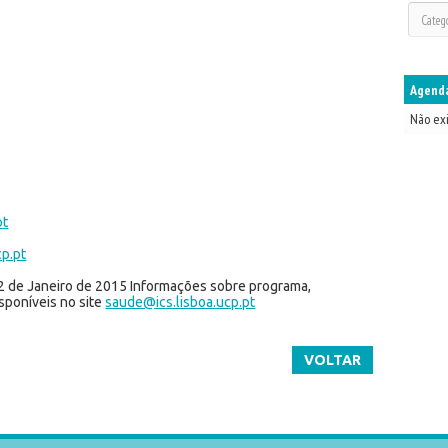
Agenda
Não ex
pt
cp.pt
12 de Janeiro de 2015 Informações sobre programa,
sponíveis no site
saude@ics.lisboa.ucp.pt
VOLTAR