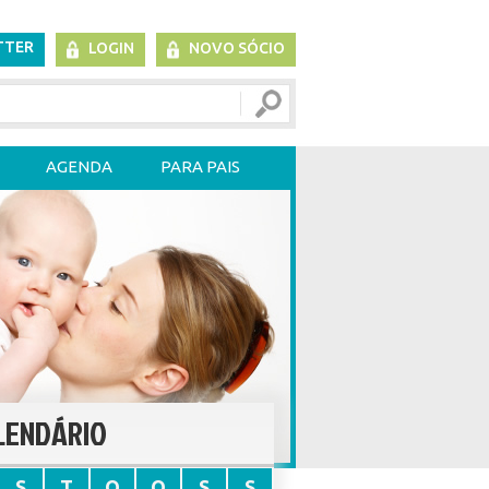
TTER
LOGIN
NOVO SÓCIO
AGENDA
PARA PAIS
LENDÁRIO
S
T
Q
Q
S
S