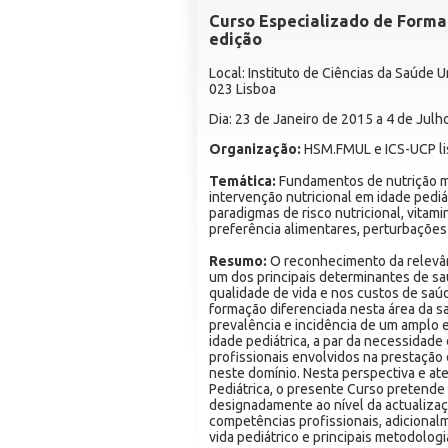
Curso Especializado de Forma
edição
Local: Instituto de Ciências da Saúde 
023 Lisboa
Dia: 23 de Janeiro de 2015 a 4 de Jul
Organização:
HSM.FMUL e ICS-UCP l
Temática:
Fundamentos de nutrição mat
intervenção nutricional em idade pediát
paradigmas de risco nutricional, vitami
preferência alimentares, perturbaçõe
Resumo:
O reconhecimento da relevân
um dos principais determinantes de sa
qualidade de vida e nos custos de sa
formação diferenciada nesta área da s
prevalência e incidência de um amplo 
idade pediátrica, a par da necessidade
profissionais envolvidos na prestação 
neste domínio. Nesta perspectiva e at
Pediátrica, o presente Curso pretend
designadamente ao nível da actualizaç
competências profissionais, adicional
vida pediátrico e principais metodolog