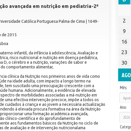
ção avançada em nutrição em pediatria-2ª
2
Universidade Católica Portuguesa Palma de Cima | 1649-
9
ho de 2015
16
isboa
23
erno-infantil, da infância à adolescência, Avaliação e
rica, risco nutricional e nutrição em doença pediátrica,
30
na D, o cérebro e a nutrição, variações de sabor e
s do comportamento alimentar,
AGO
cia clínica da Nutrição nos primeiros anos de vida como
úde na idade adulta, com impacto a longo termo na
úde, tem suscitado uma preocupação crescente com a
Mês:
aúde humana. Adicionalmente, a evidência de elevada
espectro de morbilidades associadas a má-nutrição em
 de uma efectiva intervenção precoce, impõe a todos os
de cuidados à criança e ao jovem a necessária actualização
Ano:
endendo à elevada procura formativa na área da Nutrição
e proporcionar uma formação académica avançada,
ão clínico-científica e do aprofundamento de
mente aos fundamentos básicos da Nutrição no ciclo de
Catego
ias de avaliação e de intervenção nutricionalama