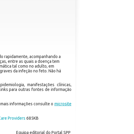
tado rapidamente, acompanhando a
nças, entre as quais a doença tem
omática tal como no adulto, em
raves da infeção no feto. Não há
idemiologia, manifestações clínicas,
links para outras fontes de informação
a mais informações consulte o
microsite
Care Providers
685KB
Equipa editorial do Portal SPP