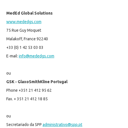
MedEd Global Solutions
www.mededgs.com
75 Rue Guy Moquet
Malakoff, France 92240
+33 (0) 1 42 53 03 03
E-mail:
info@mededgs.com
ou
GSK - GlaxoSmithKline Portugal
Phone +351 21 412 95 62
Fax. + 351 21 412 18 85
ou
Secretariado da SPP
administrativo@spp.pt