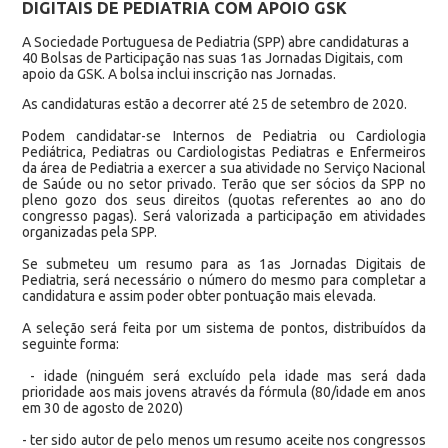
DIGITAIS DE PEDIATRIA COM APOIO GSK
A Sociedade Portuguesa de Pediatria (SPP) abre candidaturas a
40 Bolsas de Participação nas suas 1as Jornadas Digitais, com
apoio da GSK. A bolsa inclui inscrição nas Jornadas.
As candidaturas estão a decorrer até 25 de setembro de 2020.
Podem candidatar-se Internos de Pediatria ou Cardiologia
Pediátrica, Pediatras ou Cardiologistas Pediatras e Enfermeiros
da área de Pediatria a exercer a sua atividade no Serviço Nacional
de Saúde ou no setor privado. Terão que ser sócios da SPP no
pleno gozo dos seus direitos (quotas referentes ao ano do
congresso pagas). Será valorizada a participação em atividades
organizadas pela SPP.
Se submeteu um resumo para as 1as Jornadas Digitais de
Pediatria, será necessário o número do mesmo para completar a
candidatura e assim poder obter pontuação mais elevada.
A seleção será feita por um sistema de pontos, distribuídos da
seguinte forma:
- idade (ninguém será excluído pela idade mas será dada
prioridade aos mais jovens através da fórmula (80/idade em anos
em 30 de agosto de 2020)
- ter sido autor de pelo menos um resumo aceite nos congressos