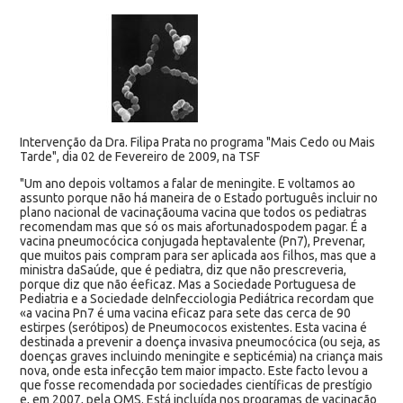
Intervenção da Dra. Filipa Prata no programa "Mais Cedo ou Mais
Tarde", dia 02 de Fevereiro de 2009, na TSF
"Um ano depois voltamos a falar de meningite. E voltamos ao
assunto porque não há maneira de o Estado português incluir no
plano nacional de vacinaçãouma vacina que todos os pediatras
recomendam mas que só os mais afortunadospodem pagar. É a
vacina pneumocócica conjugada heptavalente (Pn7), Prevenar,
que muitos pais compram para ser aplicada aos filhos, mas que a
ministra daSaúde, que é pediatra, diz que não prescreveria,
porque diz que não éeficaz. Mas a Sociedade Portuguesa de
Pediatria e a Sociedade deInfecciologia Pediátrica recordam que
«a vacina Pn7 é uma vacina eficaz para sete das cerca de 90
estirpes (serótipos) de Pneumococos existentes. Esta vacina é
destinada a prevenir a doença invasiva pneumocócica (ou seja, as
doenças graves incluindo meningite e septicémia) na criança mais
nova, onde esta infecção tem maior impacto. Este facto levou a
que fosse recomendada por sociedades científicas de prestígio
e, em 2007, pela OMS. Está incluída nos programas de vacinação