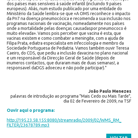
dos países mais sensíveis à saúde infantil (incluindo 9 países
europeus). Aliás, num estudo publicado por uma entidade do
Ministério da Saúde lembra-se que «A OMS reconhece o impacto
da Pn7 na doença pneumocócica e recomenda a sua inclusão nos
programas nacionais de vacinação, nomeadamente nos países
onde a mortalidade pelas doenças causadaspor pneumococo é
muito elevada». Vamos pois perceber que vacina é esta, que
vacinas existem e como combater a meningite, com a ajuda de
Filipa Prata, ediatra especialista em infecciologia e membro da
Sociedade Portuguesa de Pediatria. Vamos também ouvir Teresa
Caeiro, do CDS, que pediu a inclusão davacina no plano nacional
e um responsável da Direcção Geral de Saúde (depois de
inumeros contactos, que duraram mais de duas semanas!, a
responsavel daDGS adoeceu e não pode participar)."
João Paulo Menezes
palavras de introdução ao programa "Mais Cedo ou Mais Tarde",
dia 02 de Fevereiro de 2009, na TSF
Ouvir aqui o programa:
http://195.23.58.155:8080/
streamradio/2009/02/WMS_RM_
FILTER/23678789.mp3
VOLTAR