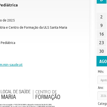
ediátrica
2
ço de 2025
9
ria e Centro de Formação da ULS Santa Maria
16
23
Pediátrica
30
AGO
m.min-saude.pt
Mês:
Ano:
Catego