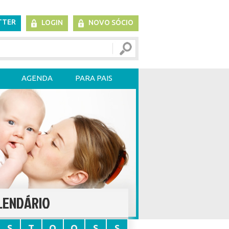
TTER
LOGIN
NOVO SÓCIO
AGENDA
PARA PAIS
LENDÁRIO
S
T
Q
Q
S
S