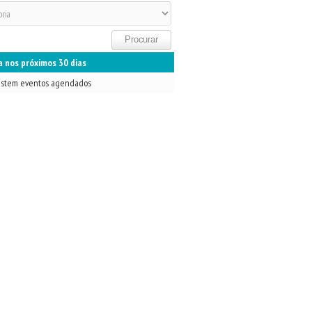
 nos próximos 30 dias
istem eventos agendados