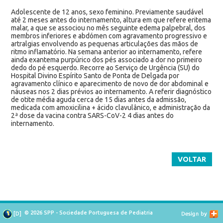
Adolescente de 12 anos, sexo feminino. Previamente saudável
até 2 meses antes do internamento, altura em que refere eritema
malar, a que se associou no mês seguinte edema palpebral, dos
membros inferiores e abdómen com agravamento progressivo e
artralgias envolvendo as pequenas articulações das mãos de
ritmo inflamatório. Na semana anterior ao internamento, refere
ainda exantema purpúrico dos pés associado a dor no primeiro
dedo do pé esquerdo. Recorre ao Serviço de Urgência (SU) do
Hospital Divino Espírito Santo de Ponta de Delgada por
agravamento clínico e aparecimento de novo de dor abdominal e
náuseas nos 2 dias prévios ao internamento. A referir diagnóstico
de otite média aguda cerca de 15 dias antes da admissão,
medicada com amoxicilina + ácido clavulânico, e administração da
2ª dose da vacina contra SARS-CoV-2 4 dias antes do
internamento.
VOLTAR
© 2026 SPP - Sociedade Portuguesa de Pediatria
[
D
]